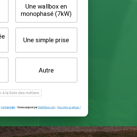
Quel type de borne souhaitez-vo
installer ?
Une wallbox en
Une wallbox 
triphasé (22kW)
monophasé (7
Une prise renforcée
Une simple pr
(type greenup)
Je ne sais pas
Autre
encore