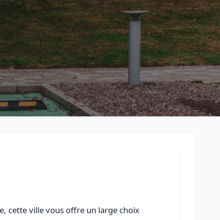
Retour à la liste des métiers
CGU
-
Confidentialité
- Service proposé par
ViteUnDevis.com
-
Vous 
 cette ville vous offre un large choix