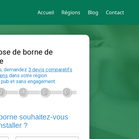
Accueil
Régions
Blog
Contact
Devis Pose de borne de
recharge
En 5 minutes, demandez
3 devis compara
aux
electriciens
dans votre région.
Gratuit, sans pub et sans engagement.
1
2
3
4
5