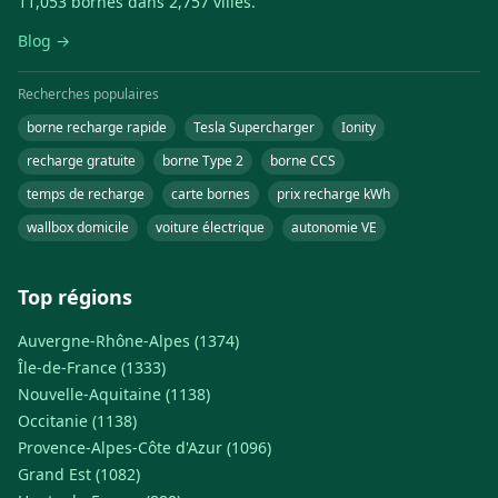
11,053 bornes dans 2,757 villes.
Blog →
Recherches populaires
borne recharge rapide
Tesla Supercharger
Ionity
recharge gratuite
borne Type 2
borne CCS
temps de recharge
carte bornes
prix recharge kWh
wallbox domicile
voiture électrique
autonomie VE
Top régions
Auvergne-Rhône-Alpes (1374)
Île-de-France (1333)
Nouvelle-Aquitaine (1138)
Occitanie (1138)
Provence-Alpes-Côte d'Azur (1096)
Grand Est (1082)