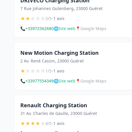
DRIVECO Charging Station
7 Rue Johannes Gutenberg, 23000 Guéret
★
★
☆
☆
☆
•
2/5
1 avis
📞
+33972562680
🌐
Site web
📍
Google Maps
New Motion Charging Station
2 Av. René Cassin, 23000 Guéret
★
☆
☆
☆
☆
•
1/5
1 avis
📞
+33977554349
🌐
Site web
📍
Google Maps
Renault Charging Station
31 Av. Charles de Gaulle, 23000 Guéret
★
★
★
★
☆
•
4/5
1 avis