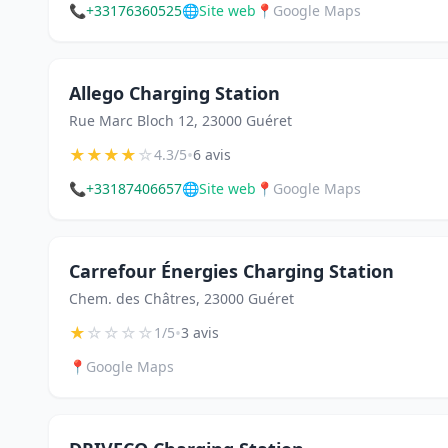
📞
+33176360525
🌐
Site web
📍
Google Maps
Allego Charging Station
Rue Marc Bloch 12, 23000 Guéret
★
★
★
★
☆
•
4.3/5
6 avis
📞
+33187406657
🌐
Site web
📍
Google Maps
Carrefour Énergies Charging Station
Chem. des Châtres, 23000 Guéret
★
☆
☆
☆
☆
•
1/5
3 avis
📍
Google Maps