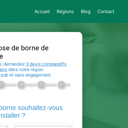
Accueil
Régions
Blog
Contact
Devis Pose de borne de
recharge
En 5 minutes, demandez
3 devis compara
aux
electriciens
dans votre région.
Gratuit, sans pub et sans engagement.
1
2
3
4
5