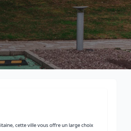
Retour à la liste des métiers
CGU
-
Confidentialité
- Service proposé par
ViteUnDevis.com
-
Vous 
aine, cette ville vous offre un large choix