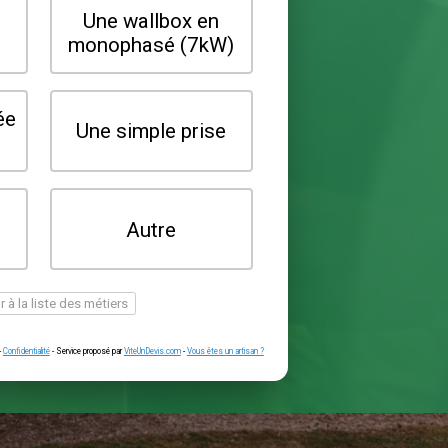
Quel type de borne souhaitez-vo
installer ?
Une wallbox en
Une wallbox 
triphasé (22kW)
monophasé (7
Une prise renforcée
Une simple pr
(type greenup)
Je ne sais pas
Autre
encore