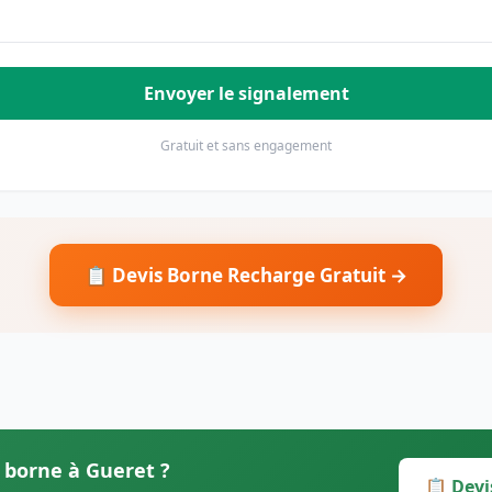
Envoyer le signalement
Gratuit et sans engagement
📋 Devis Borne Recharge Gratuit →
s borne à Gueret ?
📋 Devi