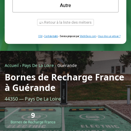
Une prise renforcée (type greenup)
Une simple prise
Je ne sais pas encore
Autre
Accueil
›
Pays De La Loire
›
Guérande
Bornes de Recharge France
à Guérande
Retour à la liste des métiers
44350 — Pays De La Loire
CGU
-
Confidentialité
- Service proposé par
ViteUnDevis.com
-
Vous êtes
9
Bornes de Recharge France