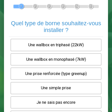
Devis Pose de borne de recha
En 5 minutes, demandez
3 devis comparatifs
electriciens
dans votre région.
Gratuit, sans pub et sans engagement.
1
2
3
4
5
6
Quel type de borne souhaitez-
installer ?
Une wallbox en triphasé (22kW)
Une wallbox en monophasé (7kW)