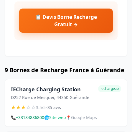
📋 Devis Borne Recharge
Gratuit →
9 Bornes de Recharge France à Guérande
IECharge Charging Station
iecharge.io
D252 Rue de Mesquer, 44350 Guérande
★
★
★
☆
☆
•
3.5/5
35 avis
📞
+33184886800
🌐
Site web
📍
Google Maps