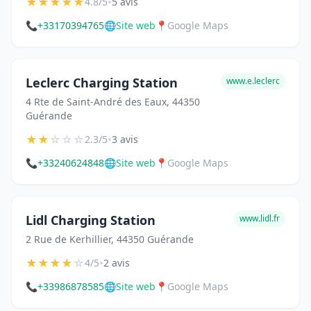
★
★
★
★
★
•
4.8/5
5 avis
📞
+33170394765
🌐
Site web
📍
Google Maps
Leclerc Charging Station
www.e.leclerc
4 Rte de Saint-André des Eaux, 44350
Guérande
★
★
☆
☆
☆
•
2.3/5
3 avis
📞
+33240624848
🌐
Site web
📍
Google Maps
Lidl Charging Station
www.lidl.fr
2 Rue de Kerhillier, 44350 Guérande
★
★
★
★
☆
•
4/5
2 avis
📞
+33986878585
🌐
Site web
📍
Google Maps