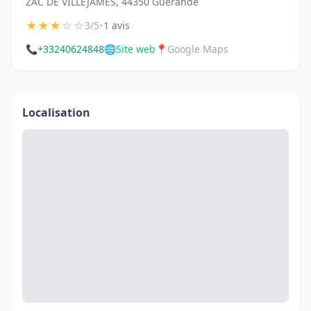
ZAC DE VILLEJAMES, 44350 Guérande
★
★
★
☆
☆
•
3/5
1 avis
📞
+33240624848
🌐
Site web
📍
Google Maps
Localisation