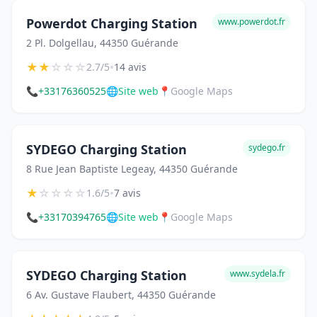
Powerdot Charging Station
www.powerdot.fr
2 Pl. Dolgellau, 44350 Guérande
★
★
☆
☆
☆
•
2.7/5
14 avis
📞
+33176360525
🌐
Site web
📍
Google Maps
SYDEGO Charging Station
sydego.fr
8 Rue Jean Baptiste Legeay, 44350 Guérande
★
☆
☆
☆
☆
•
1.6/5
7 avis
📞
+33170394765
🌐
Site web
📍
Google Maps
SYDEGO Charging Station
www.sydela.fr
6 Av. Gustave Flaubert, 44350 Guérande