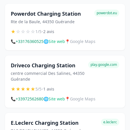
Powerdot Charging Station
powerdot.eu
Rte de la Baule, 44350 Guérande
★
☆
☆
☆
☆
•
1/5
2 avis
📞
+33176360525
🌐
Site web
📍
Google Maps
Driveco Charging Station
play.google.com
centre commercial Des Salines, 44350
Guérande
★
★
★
★
★
•
5/5
1 avis
📞
+33972562680
🌐
Site web
📍
Google Maps
E.Leclerc Charging Station
e.leclerc