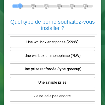
Devis Pose de borne de recha
En 5 minutes, demandez
3 devis comparatifs
electriciens
dans votre région.
Gratuit, sans pub et sans engagement.
1
2
3
4
5
6
Quel type de borne souhaitez-
installer ?
Une wallbox en triphasé (22kW)
Une wallbox en monophasé (7kW)