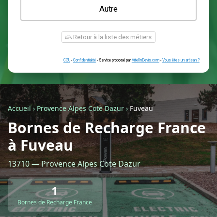
Une prise renforcée (type greenup)
Une simple prise
Je ne sais pas encore
Autre
Accueil
›
Provence Alpes Cote Dazur
›
Fuveau
Bornes de Recharge France
à Fuveau
Retour à la liste des métiers
13710 — Provence Alpes Cote Dazur
CGU
-
Confidentialité
- Service proposé par
ViteUnDevis.com
-
Vous êtes
1
Bornes de Recharge France