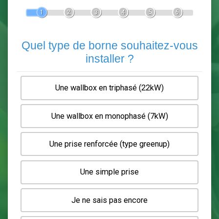
Devis Pose de borne de recha
En 5 minutes, demandez
3 devis comparatifs
electriciens
dans votre région.
Gratuit, sans pub et sans engagement.
1
2
3
4
5
6
Quel type de borne souhaitez-
installer ?
Une wallbox en triphasé (22kW)
Une wallbox en monophasé (7kW)