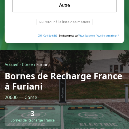
Une prise renforcée (type greenup)
Une simple prise
Je ne sais pas encore
Autre
Accueil
›
Corse
›
Furiani
Bornes de Recharge France
à Furiani
Retour à la liste des métiers
20600 — Corse
CGU
-
Confidentialité
- Service proposé par
ViteUnDevis.com
-
Vous êtes
3
Bornes de Recharge France