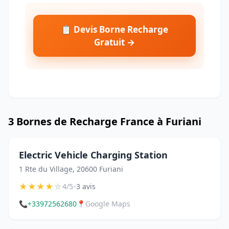
📋 Devis Borne Recharge
Gratuit →
3 Bornes de Recharge France à Furiani
Electric Vehicle Charging Station
1 Rte du Village, 20600 Furiani
★
★
★
★
☆
•
4/5
3 avis
📞
+33972562680
📍
Google Maps