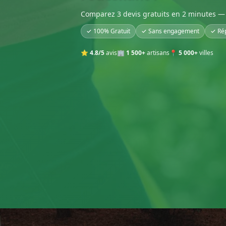
Comparez 3 devis gratuits en 2 minutes — 
✓ 100% Gratuit
✓ Sans engagement
✓ Ré
⭐
4.8/5
avis
🏢
1 500+
artisans
📍
5 000+
villes