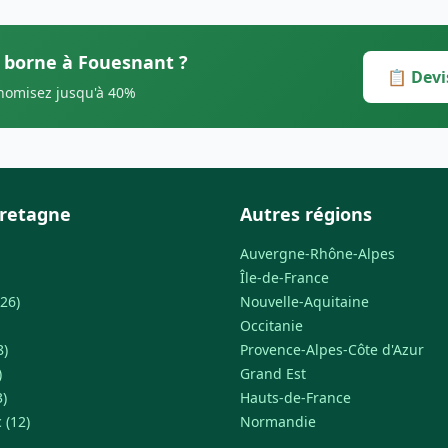
s borne à Fouesnant ?
📋 Devi
onomisez jusqu'à 40%
Bretagne
Autres régions
Auvergne-Rhône-Alpes
Île-de-France
26)
Nouvelle-Aquitaine
Occitanie
8)
Provence-Alpes-Côte d'Azur
)
Grand Est
3)
Hauts-de-France
 (12)
Normandie