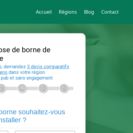
Accueil
Régions
Blog
Contact
Devis Pose de borne de
recharge
En 5 minutes, demandez
3 devis compara
aux
electriciens
dans votre région.
Gratuit, sans pub et sans engagement.
1
2
3
4
5