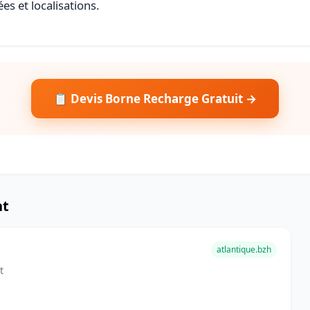
es et localisations.
📋 Devis Borne Recharge Gratuit →
nt
atlantique.bzh
t