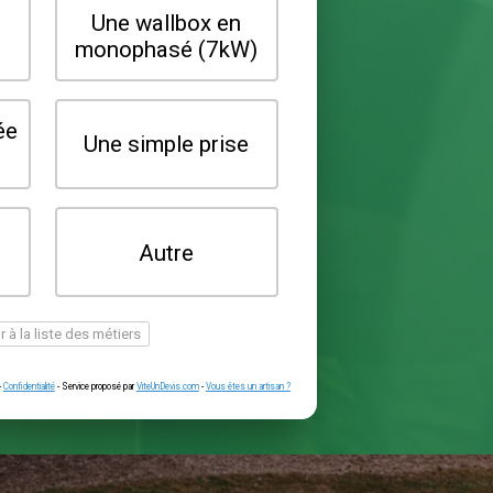
Quel type de borne souhaitez-vo
installer ?
Une wallbox en
Une wallbox 
triphasé (22kW)
monophasé (7
Une prise renforcée
Une simple pr
(type greenup)
Je ne sais pas
Autre
encore