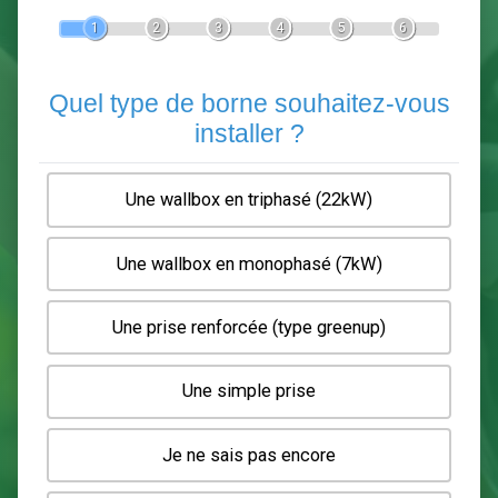
Devis Pose de borne de recha
En 5 minutes, demandez
3 devis comparatifs
electriciens
dans votre région.
Gratuit, sans pub et sans engagement.
1
2
3
4
5
6
Quel type de borne souhaitez-
installer ?
Une wallbox en triphasé (22kW)
Une wallbox en monophasé (7kW)