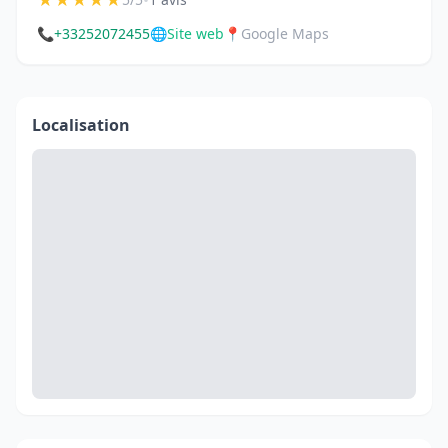
★
★
★
★
★
•
📞
+33252072455
🌐
Site web
📍
Google Maps
Localisation