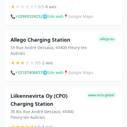
★
☆
☆
☆
☆
•
1.5/5
6 avis
📞
+33969324252
🌐
Site web
📍
Google Maps
Allego Charging Station
allego.eu
55 Rue André Dessaux, 45400 Fleury-les-
Aubrais
★
★
★
☆
☆
•
3/5
2 avis
📞
+33187406657
🌐
Site web
📍
Google Maps
Liikennevirta Oy (CPO)
www.virta.global
Charging Station
30 Bis Rue André Dessaux, 45400
Fleury-les-Aubrais
5/5
1 avis