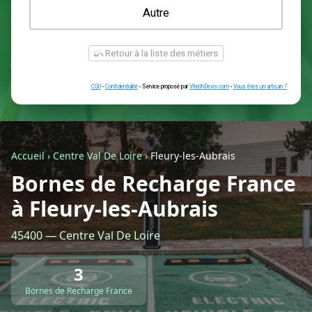
Une prise renforcée (type greenup)
Une simple prise
Je ne sais pas encore
Autre
Accueil
›
Centre Val De Loire
›
Fleury-les-Aubrais
Bornes de Recharge France
à Fleury-les-Aubrais
Retour à la liste des métiers
45400 — Centre Val De Loire
CGU
-
Confidentialité
- Service proposé par
ViteUnDevis.com
-
Vous êtes
3
Bornes de Recharge France