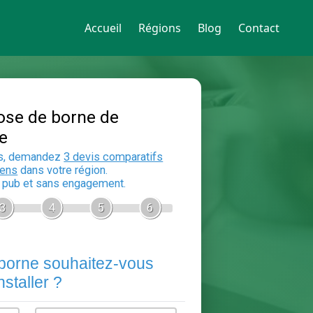
Accueil
Régions
Blog
Contact
Devis Pose de borne de
recharge
En 5 minutes, demandez
3 devis compara
aux
electriciens
dans votre région.
Gratuit, sans pub et sans engagement.
1
2
3
4
5