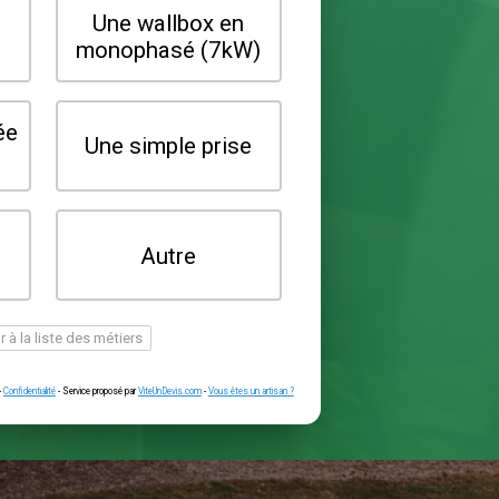
Quel type de borne souhaitez-vo
installer ?
Une wallbox en
Une wallbox 
triphasé (22kW)
monophasé (7
Une prise renforcée
Une simple pr
(type greenup)
Je ne sais pas
Autre
encore