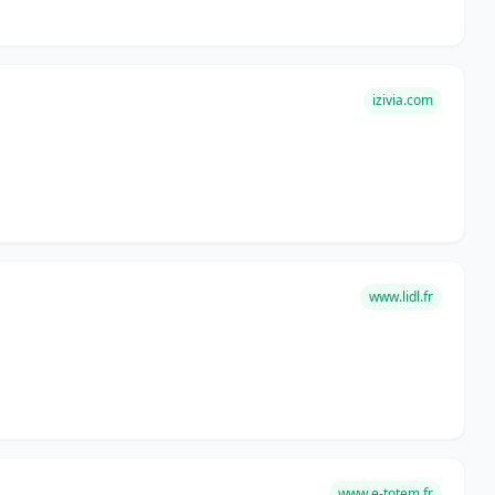
izivia.com
www.lidl.fr
www.e-totem.fr