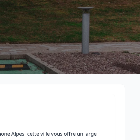
Retour à la liste des métiers
CGU
-
Confidentialité
- Service proposé par
ViteUnDevis.com
-
Vous 
ne Alpes, cette ville vous offre un large