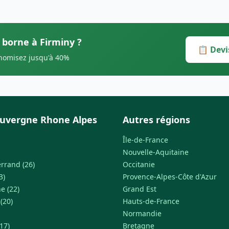
 borne à Firminy ?
📋 Devi
onomisez jusqu'à 40%
uvergne Rhone Alpes
Autres régions
Île-de-France
Nouvelle-Aquitaine
rrand (26)
Occitanie
3)
Provence-Alpes-Côte d'Azur
e (22)
Grand Est
 (20)
Hauts-de-France
Normandie
17)
Bretagne