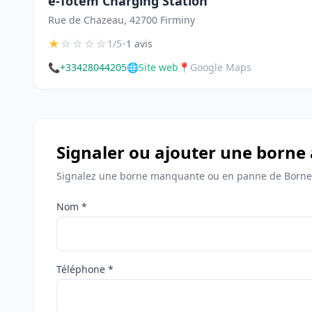
e-Totem Charging Station
Rue de Chazeau, 42700 Firminy
★
☆
☆
☆
☆
•
1/5
1 avis
📞
+33428044205
🌐
Site web
📍
Google Maps
Signaler ou ajouter une borne 
Signalez une borne manquante ou en panne de Bornes
Nom *
Téléphone *