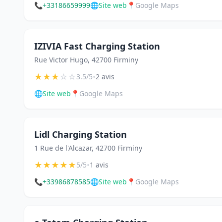
📞
+33186659999
🌐
Site web
📍
Google Maps
IZIVIA Fast Charging Station
Rue Victor Hugo, 42700 Firminy
★
★
★
☆
☆
•
3.5/5
2 avis
🌐
Site web
📍
Google Maps
Lidl Charging Station
1 Rue de l'Alcazar, 42700 Firminy
★
★
★
★
★
•
5/5
1 avis
📞
+33986878585
🌐
Site web
📍
Google Maps