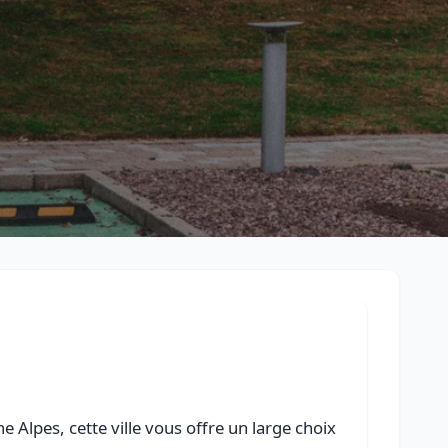
Retour à la liste des métiers
CGU
-
Confidentialité
- Service proposé par
ViteUnDevis.com
-
Vous 
Alpes, cette ville vous offre un large choix