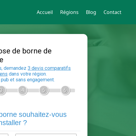
Accueil
Régions
Blog
Contact
Devis Pose de borne de
recharge
En 5 minutes, demandez
3 devis compara
aux
electriciens
dans votre région.
Gratuit, sans pub et sans engagement.
1
2
3
4
5