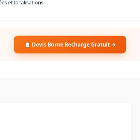
es et localisations.
📋 Devis Borne Recharge Gratuit →