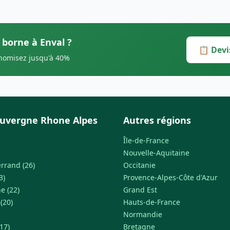
 borne à Enval ?
📋 Devi
onomisez jusqu'à 40%
uvergne Rhone Alpes
Autres régions
Île-de-France
Nouvelle-Aquitaine
rrand (26)
Occitanie
3)
Provence-Alpes-Côte d'Azur
e (22)
Grand Est
 (20)
Hauts-de-France
Normandie
17)
Bretagne