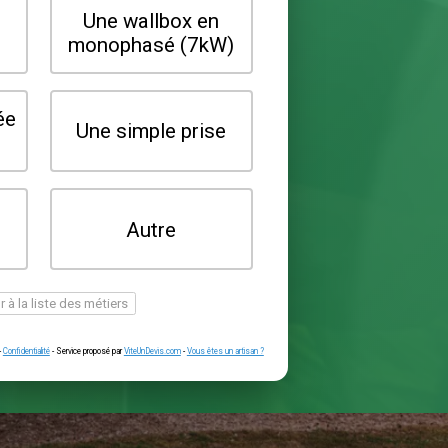
Quel type de borne souhaitez-vo
installer ?
Une wallbox en
Une wallbox 
triphasé (22kW)
monophasé (7
Une prise renforcée
Une simple pr
(type greenup)
Je ne sais pas
Autre
encore