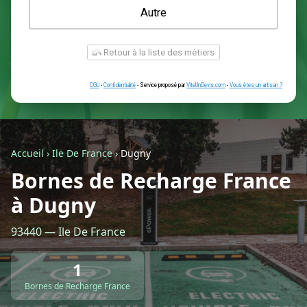
Une prise renforcée (type greenup)
Une simple prise
Je ne sais pas encore
Autre
Accueil
›
Ile De France
›
Dugny
Bornes de Recharge France
à Dugny
Retour à la liste des métiers
93440 — Ile De France
CGU
-
Confidentialité
- Service proposé par
ViteUnDevis.com
-
Vous êtes
1
Bornes de Recharge France