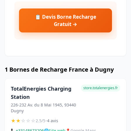
📋 Devis Borne Recharge
Gratuit →
1 Bornes de Recharge France à Dugny
TotalEnergies Charging
store.totalenergies.fr
Station
226-232 Av. du 8 Mai 1945, 93440
Dugny
★
★
☆
☆
☆
•
2.5/5
4 avis
📞
+33148673206
🌐
Site web
📍
Google Maps