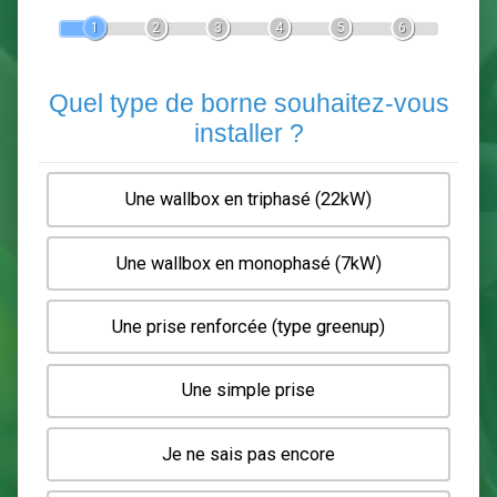
Devis Pose de borne de recha
En 5 minutes, demandez
3 devis comparatifs
electriciens
dans votre région.
Gratuit, sans pub et sans engagement.
1
2
3
4
5
6
Quel type de borne souhaitez-
installer ?
Une wallbox en triphasé (22kW)
Une wallbox en monophasé (7kW)