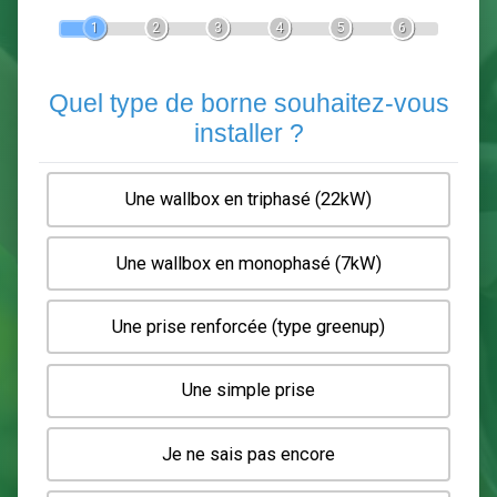
Devis Pose de borne de recha
En 5 minutes, demandez
3 devis comparatifs
electriciens
dans votre région.
Gratuit, sans pub et sans engagement.
1
2
3
4
5
6
Quel type de borne souhaitez-
installer ?
Une wallbox en triphasé (22kW)
Une wallbox en monophasé (7kW)