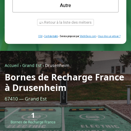
Une prise renforcée (type greenup)
Une simple prise
Je ne sais pas encore
Autre
Accueil
›
Grand Est
›
Drusenheim
Bornes de Recharge France
à Drusenheim
Retour à la liste des métiers
67410 — Grand Est
CGU
-
Confidentialité
- Service proposé par
ViteUnDevis.com
-
Vous êtes
1
Bornes de Recharge France