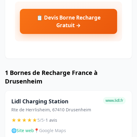
📋 Devis Borne Recharge
Gratuit →
1 Bornes de Recharge France à
Drusenheim
Lidl Charging Station
www.lidl.fr
Rte de Herrlisheim, 67410 Drusenheim
★
★
★
★
★
•
5/5
1 avis
🌐
Site web
📍
Google Maps