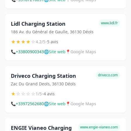
Lidl Charging Station
www.lidl.fr
186 Av. du Général de Gaulle, 36130 Déols
★
★
★
★
☆
•
4.2/5
5 avis
📞
+33800900343
🌐
Site web
📍
Google Maps
Driveco Charging Station
driveco.com
Zac Du Grand Deols, 36130 Déols
★
☆
☆
☆
☆
•
1/5
4 avis
📞
+33972562680
🌐
Site web
📍
Google Maps
ENGIE Vianeo Charging
www.engie-vianeo.com