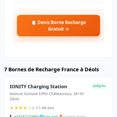
📋 Devis Borne Recharge
Gratuit →
7 Bornes de Recharge France à Déols
IONITY Charging Station
ionity.eu
Avenue Gustave Eiffel Châteauroux, 36130
Déols
★
★
★
★
☆
•
4.3/5
68 avis
📞
+33187210891
🌐
Site web
📍
Google Maps