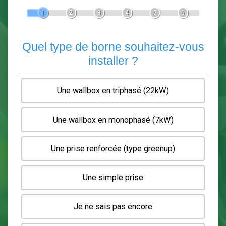
Devis Pose de borne de recha
En 5 minutes, demandez
3 devis comparatifs
electriciens
dans votre région.
Gratuit, sans pub et sans engagement.
1
2
3
4
5
6
Quel type de borne souhaitez-
installer ?
Une wallbox en triphasé (22kW)
Une wallbox en monophasé (7kW)