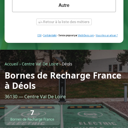
Une prise renforcée (type greenup)
Une simple prise
Je ne sais pas encore
Autre
Accueil
›
Centre Val De Loire
›
Déols
Bornes de Recharge France
à Déols
Retour à la liste des métiers
36130 — Centre Val De Loire
CGU
-
Confidentialité
- Service proposé par
ViteUnDevis.com
-
Vous êtes
7
Bornes de Recharge France