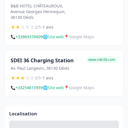
B&B HOTEL CHÂTEAUROUX,
Avenue Georges Hennequin,
36130 Déols
★
★
☆
☆
☆
•
2/5
1 avis
📞
+33969376009
🌐
Site web
📍
Google Maps
SDEI 36 Charging Station
www.sdei36.com
Av. Paul Langevin, 36130 Déols
★
★
★
☆
☆
•
3/5
1 avis
📞
+33254615959
🌐
Site web
📍
Google Maps
Localisation