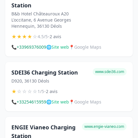
Station
B&b Hotel Châteauroux A20
L'occitane, 6 Avenue Georges
Hennequin, 36130 Déols
★
★
★
★
☆
•
4.5/5
2 avis
📞
+33969376009
🌐
Site web
📍
Google Maps
SDEI36 Charging Station
www.sdei36.com
D920, 36130 Déols
★
☆
☆
☆
☆
•
1/5
2 avis
📞
+33254615959
🌐
Site web
📍
Google Maps
ENGIE Vianeo Charging
www.engie-vianeo.com
Station