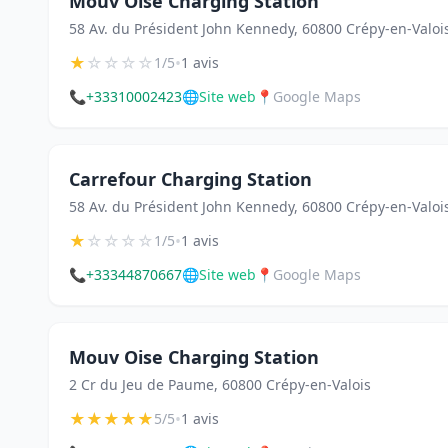
Mouv Oise Charging Station
58 Av. du Président John Kennedy, 60800 Crépy-en-Valoi
★
☆
☆
☆
☆
•
1/5
1 avis
📞
+33310002423
🌐
Site web
📍
Google Maps
Carrefour Charging Station
58 Av. du Président John Kennedy, 60800 Crépy-en-Valoi
★
☆
☆
☆
☆
•
1/5
1 avis
📞
+33344870667
🌐
Site web
📍
Google Maps
Mouv Oise Charging Station
2 Cr du Jeu de Paume, 60800 Crépy-en-Valois
★
★
★
★
★
•
5/5
1 avis