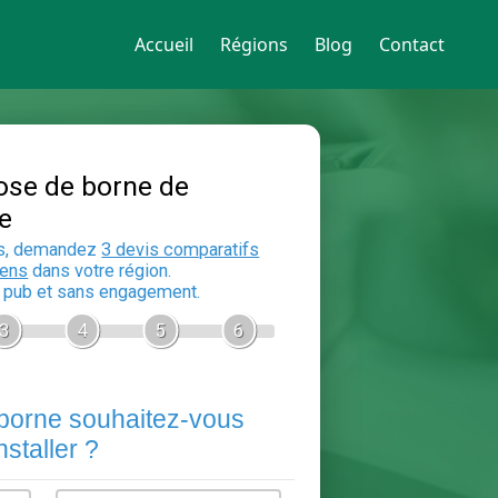
Accueil
Régions
Blog
Contact
Devis Pose de borne de
recharge
En 5 minutes, demandez
3 devis compara
aux
electriciens
dans votre région.
Gratuit, sans pub et sans engagement.
1
2
3
4
5