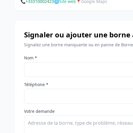
📞
+33310002423
🌐
Site web
📍
Google Maps
Signaler ou ajouter une borne 
Signalez une borne manquante ou en panne de Bornes
Nom *
Téléphone *
Votre demande