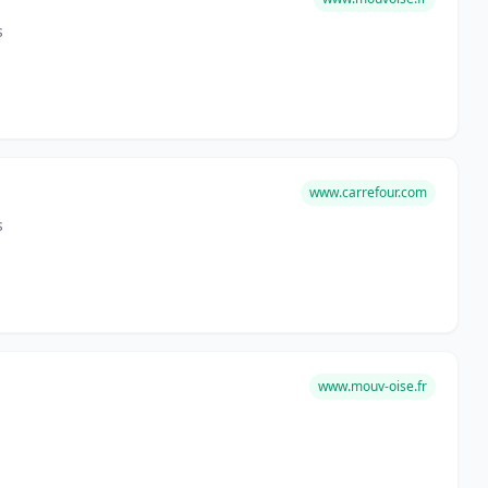
s
www.carrefour.com
s
www.mouv-oise.fr