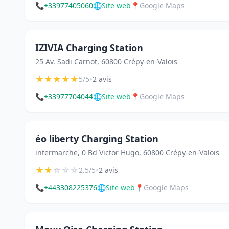
📞
+33977405060
🌐
Site web
📍
Google Maps
IZIVIA Charging Station
25 Av. Sadi Carnot, 60800 Crépy-en-Valois
★
★
★
★
★
•
5/5
2 avis
📞
+33977704044
🌐
Site web
📍
Google Maps
éo liberty Charging Station
intermarche, 0 Bd Victor Hugo, 60800 Crépy-en-Valois
★
★
☆
☆
☆
•
2.5/5
2 avis
📞
+443308225376
🌐
Site web
📍
Google Maps