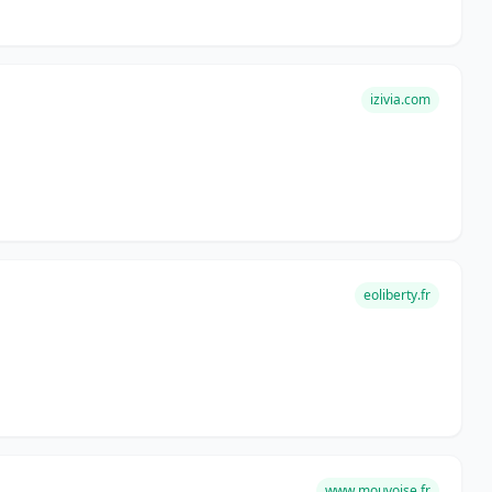
izivia.com
eoliberty.fr
www.mouvoise.fr