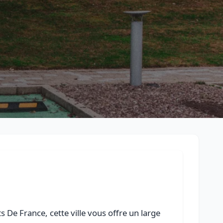
Retour à la liste des métiers
CGU
-
Confidentialité
- Service proposé par
ViteUnDevis.com
-
Vous 
 De France, cette ville vous offre un large