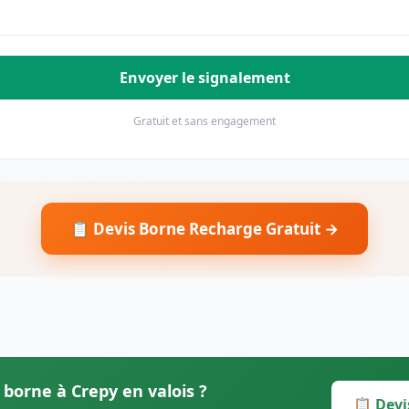
Envoyer le signalement
Gratuit et sans engagement
📋 Devis Borne Recharge Gratuit →
 borne à Crepy en valois ?
📋 Devi