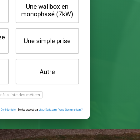
Quel type de borne souhaitez-vo
installer ?
Une wallbox en
Une wallbox 
triphasé (22kW)
monophasé (7
Une prise renforcée
Une simple pr
(type greenup)
Je ne sais pas
Autre
encore