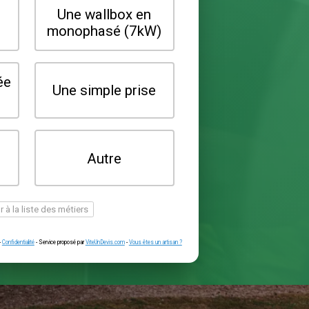
Quel type de borne souhaitez-vo
installer ?
Une wallbox en
Une wallbox 
triphasé (22kW)
monophasé (7
Une prise renforcée
Une simple pr
(type greenup)
Je ne sais pas
Autre
encore