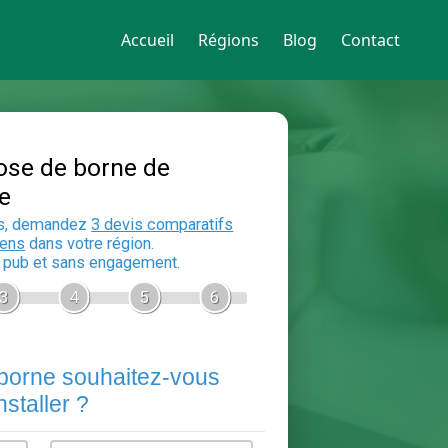
Accueil
Régions
Blog
Contact
Devis Pose de borne de
recharge
En 5 minutes, demandez
3 devis compara
aux
electriciens
dans votre région.
Gratuit, sans pub et sans engagement.
1
2
3
4
5