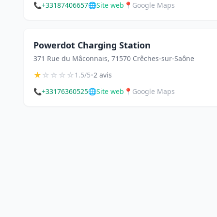
📞
+33187406657
🌐
Site web
📍
Google Maps
Powerdot Charging Station
371 Rue du Mâconnais, 71570 Crêches-sur-Saône
★
☆
☆
☆
☆
•
1.5/5
2 avis
📞
+33176360525
🌐
Site web
📍
Google Maps