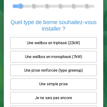
Devis Pose de borne de recha
En 5 minutes, demandez
3 devis comparatifs
electriciens
dans votre région.
Gratuit, sans pub et sans engagement.
1
2
3
4
5
6
Quel type de borne souhaitez-
installer ?
Une wallbox en triphasé (22kW)
Une wallbox en monophasé (7kW)