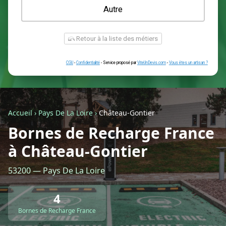
Une prise renforcée (type greenup)
Une simple prise
Je ne sais pas encore
Autre
Accueil
›
Pays De La Loire
›
Château-Gontier
Bornes de Recharge France
à Château-Gontier
Retour à la liste des métiers
53200 — Pays De La Loire
CGU
-
Confidentialité
- Service proposé par
ViteUnDevis.com
-
Vous êtes
4
Bornes de Recharge France