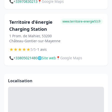
📞
+33970830213
📍
Google Maps
Territoire d'énergie
www.territoire-energie53.fr
Charging Station
1 Prom. de Mahier, 53200
Château-Gontier-sur-Mayenne
★
★
★
★
★
•
5/5
1 avis
📞
+33805021480
🌐
Site web
📍
Google Maps
Localisation