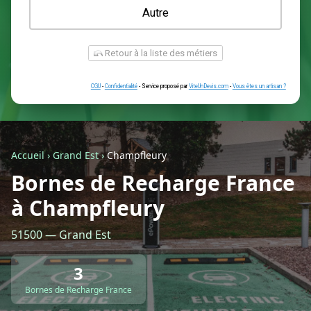
Une prise renforcée (type greenup)
Une simple prise
Je ne sais pas encore
Autre
Accueil
›
Grand Est
›
Champfleury
Bornes de Recharge France
à Champfleury
Retour à la liste des métiers
51500 — Grand Est
CGU
-
Confidentialité
- Service proposé par
ViteUnDevis.com
-
Vous êtes
3
Bornes de Recharge France