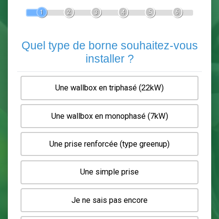
Devis Pose de borne de recha
En 5 minutes, demandez
3 devis comparatifs
electriciens
dans votre région.
Gratuit, sans pub et sans engagement.
1
2
3
4
5
6
Quel type de borne souhaitez-
installer ?
Une wallbox en triphasé (22kW)
Une wallbox en monophasé (7kW)