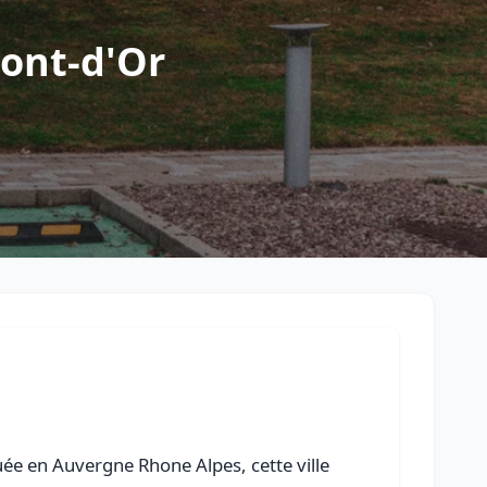
Retour à la liste des métiers
ont-d'Or
CGU
-
Confidentialité
- Service proposé par
ViteUnDevis.com
-
Vous 
ée en Auvergne Rhone Alpes, cette ville