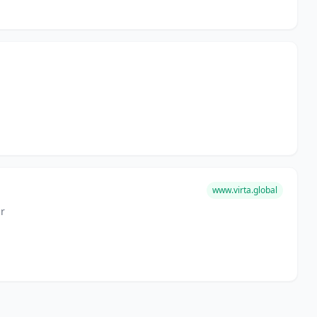
www.virta.global
r