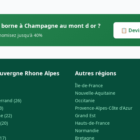
rs borne à Champagne au mont d or ?
📋 Devi
onomisez jusqu'à 40%
uvergne Rhone Alpes
Autres régions
Île-de-France
Nouvelle-Aquitaine
rrand (26)
Occitanie
3)
Provence-Alpes-Côte d'Azur
e (22)
Grand Est
 (20)
Hauts-de-France
Normandie
17)
Bretagne