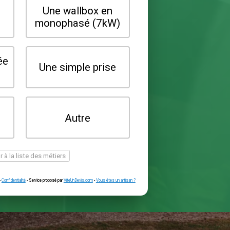
Quel type de borne souhaitez-vo
installer ?
Une wallbox en
Une wallbox 
triphasé (22kW)
monophasé (7
Une prise renforcée
Une simple pr
(type greenup)
Je ne sais pas
Autre
encore