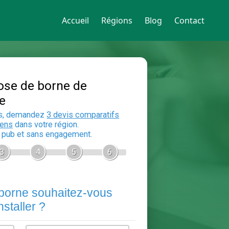
Accueil
Régions
Blog
Contact
Devis Pose de borne de
recharge
En 5 minutes, demandez
3 devis compara
aux
electriciens
dans votre région.
Gratuit, sans pub et sans engagement.
1
2
3
4
5