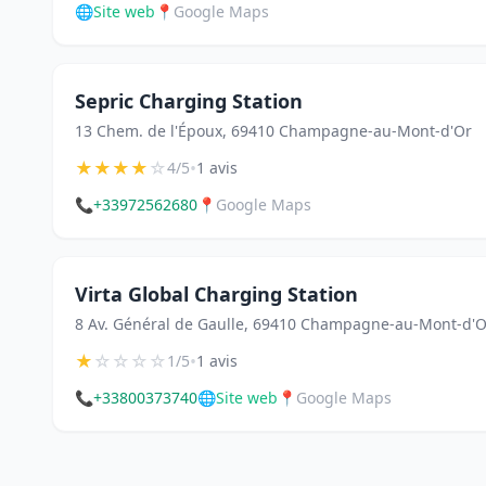
🌐
Site web
📍
Google Maps
Sepric Charging Station
13 Chem. de l'Époux, 69410 Champagne-au-Mont-d'Or
★
★
★
★
☆
•
4/5
1 avis
📞
+33972562680
📍
Google Maps
Virta Global Charging Station
8 Av. Général de Gaulle, 69410 Champagne-au-Mont-d'O
★
☆
☆
☆
☆
•
1/5
1 avis
📞
+33800373740
🌐
Site web
📍
Google Maps