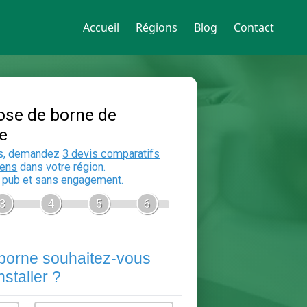
Accueil
Régions
Blog
Contact
Devis Pose de borne de
recharge
En 5 minutes, demandez
3 devis compara
aux
electriciens
dans votre région.
Gratuit, sans pub et sans engagement.
1
2
3
4
5