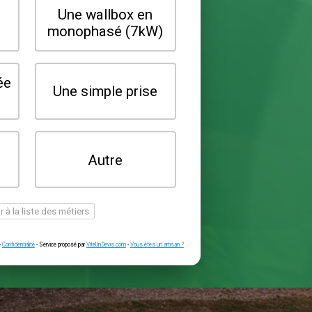
Quel type de borne souhaitez-vo
installer ?
Une wallbox en
Une wallbox 
triphasé (22kW)
monophasé (7
Une prise renforcée
Une simple pr
(type greenup)
Je ne sais pas
Autre
encore