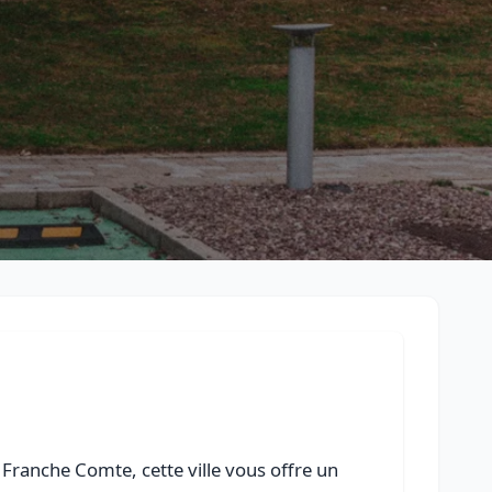
Retour à la liste des métiers
CGU
-
Confidentialité
- Service proposé par
ViteUnDevis.com
-
Vous 
Franche Comte, cette ville vous offre un