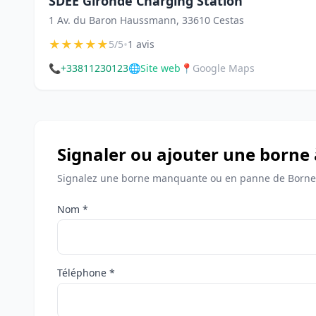
SDEE Gironde Charging Station
1 Av. du Baron Haussmann, 33610 Cestas
★
★
★
★
★
•
5/5
1 avis
📞
+33811230123
🌐
Site web
📍
Google Maps
Signaler ou ajouter une borne 
Signalez une borne manquante ou en panne de Bornes
Nom *
Téléphone *