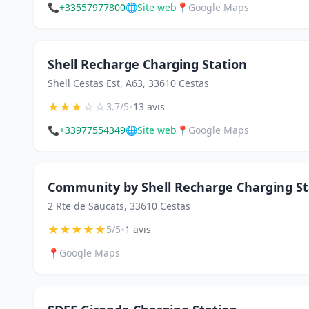
📞
+33557977800
🌐
Site web
📍
Google Maps
Shell Recharge Charging Station
Shell Cestas Est, A63, 33610 Cestas
★
★
★
☆
☆
•
3.7/5
13 avis
📞
+33977554349
🌐
Site web
📍
Google Maps
Community by Shell Recharge Charging St
2 Rte de Saucats, 33610 Cestas
★
★
★
★
★
•
5/5
1 avis
📍
Google Maps