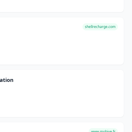
shellrecharge.com
ation
www.mobive.fr