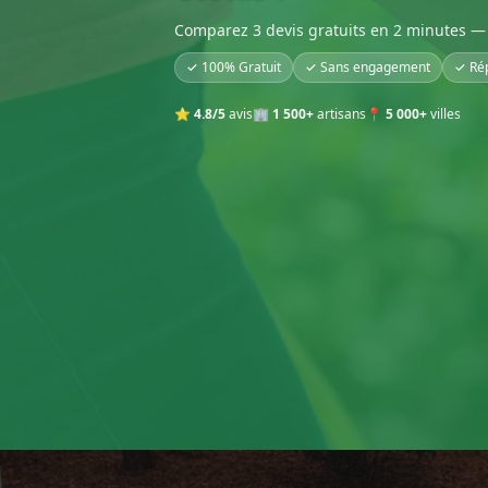
Comparez 3 devis gratuits en 2 minutes — 
✓ 100% Gratuit
✓ Sans engagement
✓ Ré
⭐
4.8/5
avis
🏢
1 500+
artisans
📍
5 000+
villes