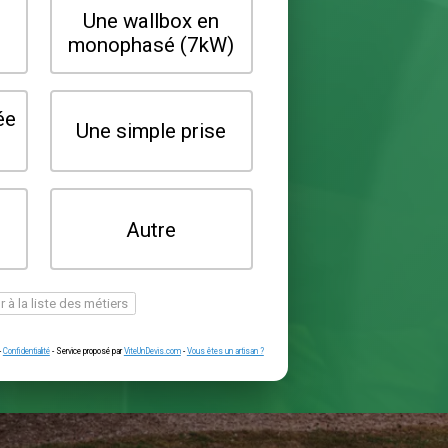
Quel type de borne souhaitez-vo
installer ?
Une wallbox en
Une wallbox 
triphasé (22kW)
monophasé (7
Une prise renforcée
Une simple pr
(type greenup)
Je ne sais pas
Autre
encore