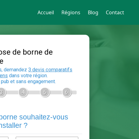
Accueil
Régions
Blog
Contact
Devis Pose de borne de
recharge
En 5 minutes, demandez
3 devis compara
aux
electriciens
dans votre région.
Gratuit, sans pub et sans engagement.
1
2
3
4
5