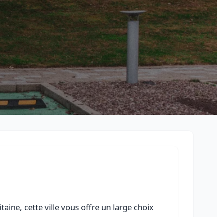
Retour à la liste des métiers
CGU
-
Confidentialité
- Service proposé par
ViteUnDevis.com
-
Vous 
ine, cette ville vous offre un large choix