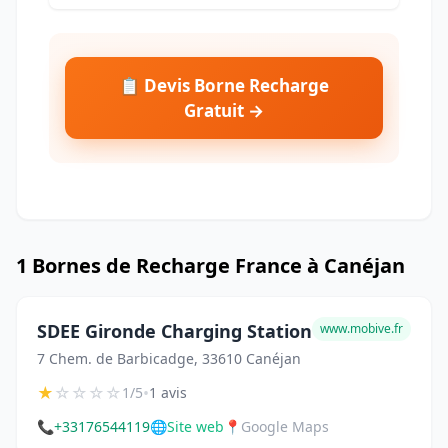
📋 Devis Borne Recharge
Gratuit →
1 Bornes de Recharge France à Canéjan
SDEE Gironde Charging Station
www.mobive.fr
7 Chem. de Barbicadge, 33610 Canéjan
★
☆
☆
☆
☆
•
1/5
1 avis
📞
+33176544119
🌐
Site web
📍
Google Maps