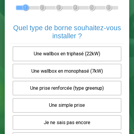
Devis Pose de borne de recha
En 5 minutes, demandez
3 devis comparatifs
electriciens
dans votre région.
Gratuit, sans pub et sans engagement.
1
2
3
4
5
6
Quel type de borne souhaitez-
installer ?
Une wallbox en triphasé (22kW)
Une wallbox en monophasé (7kW)