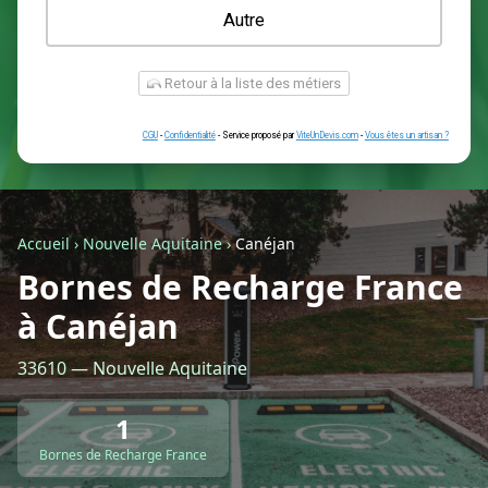
Une prise renforcée (type greenup)
Une simple prise
Je ne sais pas encore
Autre
Accueil
›
Nouvelle Aquitaine
›
Canéjan
Bornes de Recharge France
à Canéjan
Retour à la liste des métiers
33610 — Nouvelle Aquitaine
CGU
-
Confidentialité
- Service proposé par
ViteUnDevis.com
-
Vous êtes
1
Bornes de Recharge France