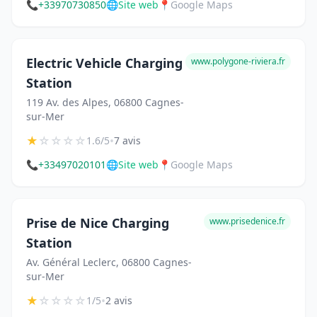
📞
+33970730850
🌐
Site web
📍
Google Maps
Electric Vehicle Charging
www.polygone-riviera.fr
Station
119 Av. des Alpes, 06800 Cagnes-
sur-Mer
★
☆
☆
☆
☆
•
1.6/5
7 avis
📞
+33497020101
🌐
Site web
📍
Google Maps
Prise de Nice Charging
www.prisedenice.fr
Station
Av. Général Leclerc, 06800 Cagnes-
sur-Mer
★
☆
☆
☆
☆
•
1/5
2 avis