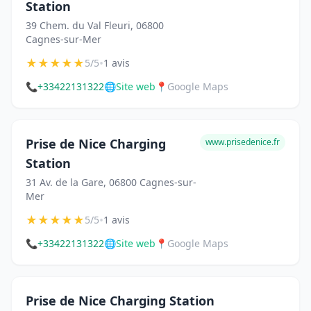
Station
39 Chem. du Val Fleuri, 06800
Cagnes-sur-Mer
★
★
★
★
★
•
5/5
1 avis
📞
+33422131322
🌐
Site web
📍
Google Maps
Prise de Nice Charging
www.prisedenice.fr
Station
31 Av. de la Gare, 06800 Cagnes-sur-
Mer
★
★
★
★
★
•
5/5
1 avis
📞
+33422131322
🌐
Site web
📍
Google Maps
Prise de Nice Charging Station