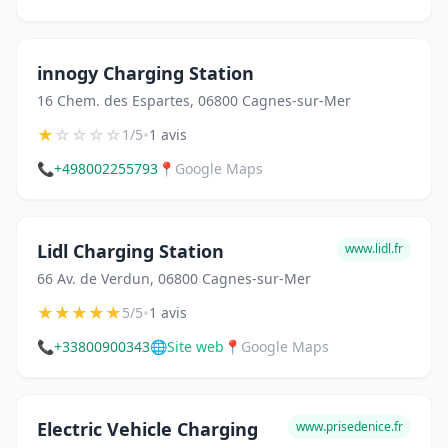
innogy Charging Station
16 Chem. des Espartes, 06800 Cagnes-sur-Mer
★
☆
☆
☆
☆
•
1/5
1 avis
📞
+498002255793
📍
Google Maps
Lidl Charging Station
www.lidl.fr
66 Av. de Verdun, 06800 Cagnes-sur-Mer
★
★
★
★
★
•
5/5
1 avis
📞
+33800900343
🌐
Site web
📍
Google Maps
Electric Vehicle Charging
www.prisedenice.fr