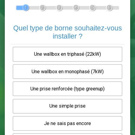
Devis Pose de borne de recha
En 5 minutes, demandez
3 devis comparatifs
electriciens
dans votre région.
Gratuit, sans pub et sans engagement.
1
2
3
4
5
6
Quel type de borne souhaitez-
installer ?
Une wallbox en triphasé (22kW)
Une wallbox en monophasé (7kW)