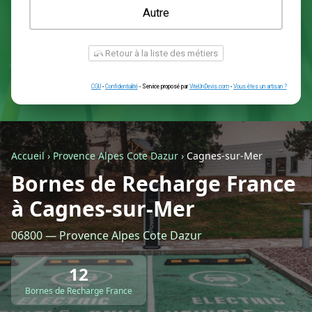
Une prise renforcée (type greenup)
Une simple prise
Je ne sais pas encore
Autre
Accueil
›
Provence Alpes Cote Dazur
›
Cagnes-sur-Mer
Bornes de Recharge France
à Cagnes-sur-Mer
Retour à la liste des métiers
06800 — Provence Alpes Cote Dazur
CGU
-
Confidentialité
- Service proposé par
ViteUnDevis.com
-
Vous êtes
12
Bornes de Recharge France