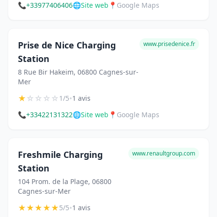
📞
+33977406406
🌐
Site web
📍
Google Maps
Prise de Nice Charging
www.prisedenice.fr
Station
8 Rue Bir Hakeim, 06800 Cagnes-sur-
Mer
★
☆
☆
☆
☆
•
1/5
1 avis
📞
+33422131322
🌐
Site web
📍
Google Maps
Freshmile Charging
www.renaultgroup.com
Station
104 Prom. de la Plage, 06800
Cagnes-sur-Mer
★
★
★
★
★
•
5/5
1 avis