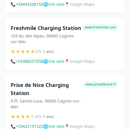
📞
+33493206155
🌐
Site web
📍
Google Maps
Freshmile Charging Station
www.freshmile.com
103 Av. des Alpes, 06800 Cagnes-
sur-Mer
★
★
★
★
★
•
5/5
1 avis
📞
+33388257058
🌐
Site web
📍
Google Maps
Prise de Nice Charging
www.prisedenice.fr
Station
9 Pl. Sainte-Luce, 06800 Cagnes-sur-
Mer
★
★
★
★
☆
•
4/5
1 avis
📞
+33422131322
🌐
Site web
📍
Google Maps