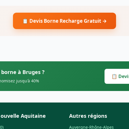
📋 Devis Borne Recharge Gratuit →
s borne à Bruges ?
📋 Devi
onomisez jusqu'à 40%
ouvelle Aquitaine
Autres régions
0)
Auvergne-Rhône-Alpes