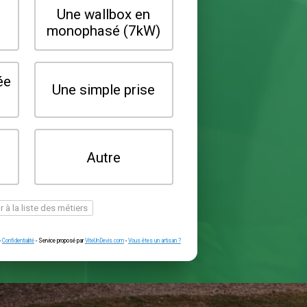
Quel type de borne souhaitez-vo
installer ?
Une wallbox en
Une wallbox 
triphasé (22kW)
monophasé (7
Une prise renforcée
Une simple pr
(type greenup)
Je ne sais pas
Autre
encore