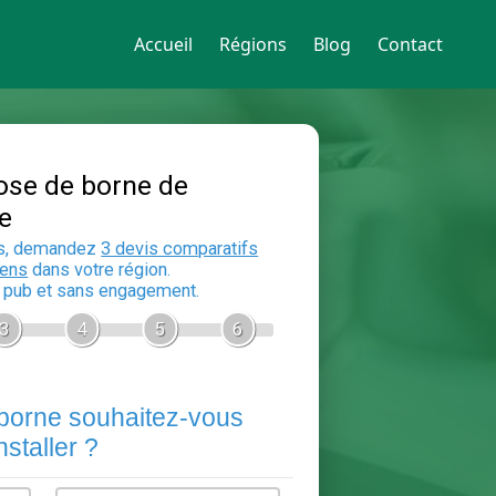
Accueil
Régions
Blog
Contact
Devis Pose de borne de
recharge
En 5 minutes, demandez
3 devis compara
aux
electriciens
dans votre région.
Gratuit, sans pub et sans engagement.
1
2
3
4
5