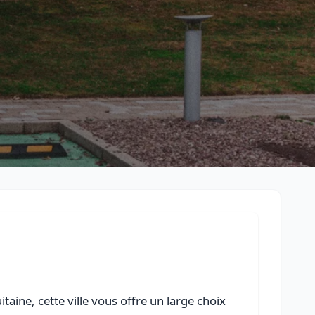
Retour à la liste des métiers
CGU
-
Confidentialité
- Service proposé par
ViteUnDevis.com
-
Vous 
aine, cette ville vous offre un large choix