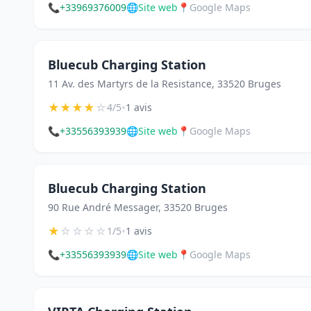
📞
+33969376009
🌐
Site web
📍
Google Maps
Bluecub Charging Station
11 Av. des Martyrs de la Resistance, 33520 Bruges
★
★
★
★
☆
•
4/5
1 avis
📞
+33556393939
🌐
Site web
📍
Google Maps
Bluecub Charging Station
90 Rue André Messager, 33520 Bruges
★
☆
☆
☆
☆
•
1/5
1 avis
📞
+33556393939
🌐
Site web
📍
Google Maps