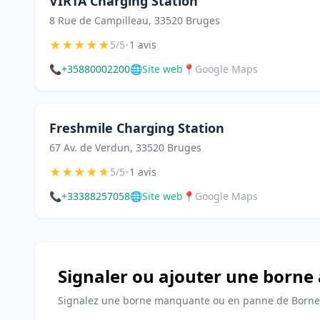
VIRTA Charging Station
8 Rue de Campilleau, 33520 Bruges
★
★
★
★
★
•
5/5
1 avis
📞
+35880002200
🌐
Site web
📍
Google Maps
Freshmile Charging Station
67 Av. de Verdun, 33520 Bruges
★
★
★
★
★
•
5/5
1 avis
📞
+33388257058
🌐
Site web
📍
Google Maps
Signaler ou ajouter une borne
Signalez une borne manquante ou en panne de Bornes