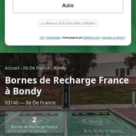
Une prise renforcée (type greenup)
Une simple prise
Je ne sais pas encore
Autre
Accueil
›
Ile De France
›
Bondy
Bornes de Recharge France
à Bondy
Retour à la liste des métiers
93140 — Ile De France
CGU
-
Confidentialité
- Service proposé par
ViteUnDevis.com
-
Vous êtes
2
Bornes de Recharge France