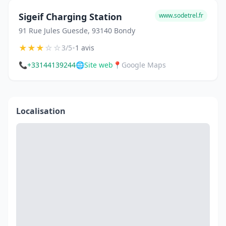
Sigeif Charging Station
www.sodetrel.fr
91 Rue Jules Guesde, 93140 Bondy
★
★
★
☆
☆
•
3/5
1 avis
📞
+33144139244
🌐
Site web
📍
Google Maps
Localisation