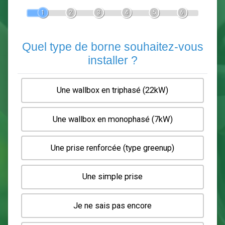
Devis Pose de borne de recha
En 5 minutes, demandez
3 devis comparatifs
electriciens
dans votre région.
Gratuit, sans pub et sans engagement.
1
2
3
4
5
6
Quel type de borne souhaitez-
installer ?
Une wallbox en triphasé (22kW)
Une wallbox en monophasé (7kW)