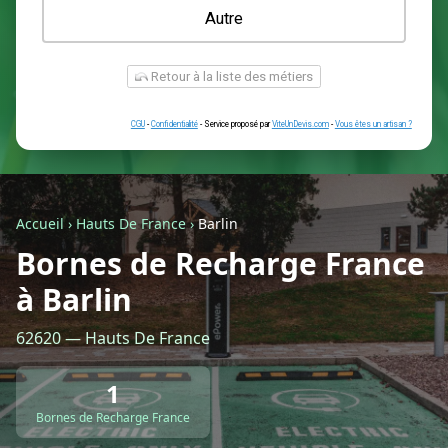
Une prise renforcée (type greenup)
Une simple prise
Je ne sais pas encore
Autre
Accueil
›
Hauts De France
›
Barlin
Bornes de Recharge France
à Barlin
Retour à la liste des métiers
62620 — Hauts De France
CGU
-
Confidentialité
- Service proposé par
ViteUnDevis.com
-
Vous êtes
1
Bornes de Recharge France