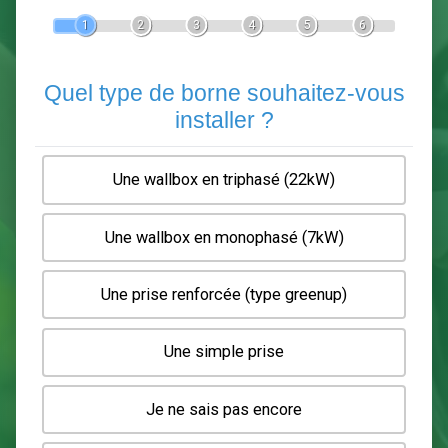
Devis Pose de borne de recha
En 5 minutes, demandez
3 devis comparatifs
electriciens
dans votre région.
Gratuit, sans pub et sans engagement.
1
2
3
4
5
6
Quel type de borne souhaitez-
installer ?
Une wallbox en triphasé (22kW)
Une wallbox en monophasé (7kW)