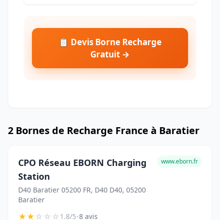
📋 Devis Borne Recharge
Gratuit →
2 Bornes de Recharge France à Baratier
CPO Réseau EBORN Charging
www.eborn.fr
Station
D40 Baratier 05200 FR, D40 D40, 05200
Baratier
★
★
☆
☆
☆
•
1.8/5
8 avis