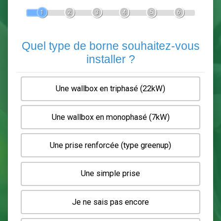
Devis Pose de borne de recha
En 5 minutes, demandez
3 devis comparatifs
electriciens
dans votre région.
Gratuit, sans pub et sans engagement.
1
2
3
4
5
6
Quel type de borne souhaitez-
installer ?
Une wallbox en triphasé (22kW)
Une wallbox en monophasé (7kW)