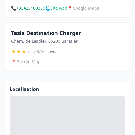
📞
+33423100350
🌐
Site web
📍
Google Maps
Tesla Destination Charger
Chem. de Lesdier, 05200 Baratier
★
★
★
☆
☆
•
3/5
1 avis
📍
Google Maps
Localisation