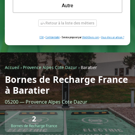
Une prise renforcée (type greenup)
Une simple prise
Je ne sais pas encore
Autre
Accueil
›
Provence Alpes Cote Dazur
›
Baratier
Bornes de Recharge France
à Baratier
Retour à la liste des métiers
05200 — Provence Alpes Cote Dazur
CGU
-
Confidentialité
- Service proposé par
ViteUnDevis.com
-
Vous êtes
2
Bornes de Recharge France