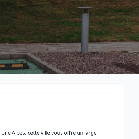
Retour à la liste des métiers
CGU
-
Confidentialité
- Service proposé par
ViteUnDevis.com
-
Vous 
ne Alpes, cette ville vous offre un large