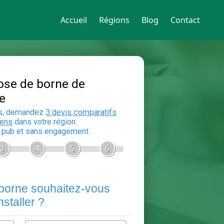
Accueil
Régions
Blog
Contact
Devis Pose de borne de
recharge
En 5 minutes, demandez
3 devis compara
aux
electriciens
dans votre région.
Gratuit, sans pub et sans engagement.
1
2
3
4
5