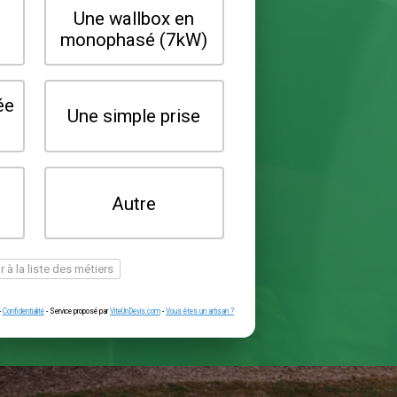
Quel type de borne souhaitez-vo
installer ?
Une wallbox en
Une wallbox 
triphasé (22kW)
monophasé (7
Une prise renforcée
Une simple pr
(type greenup)
Je ne sais pas
Autre
encore