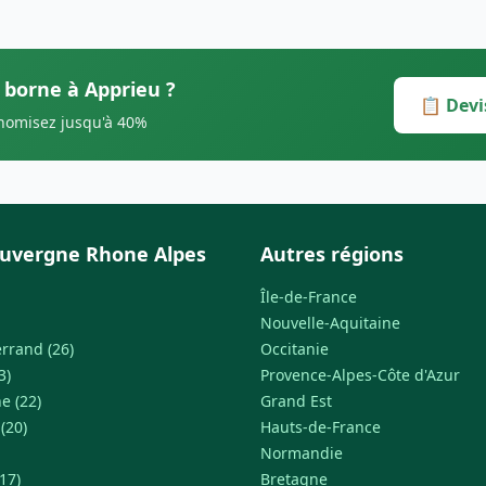
s borne à Apprieu ?
📋 Devi
onomisez jusqu'à 40%
uvergne Rhone Alpes
Autres régions
Île-de-France
Nouvelle-Aquitaine
rrand (26)
Occitanie
3)
Provence-Alpes-Côte d'Azur
e (22)
Grand Est
 (20)
Hauts-de-France
Normandie
17)
Bretagne