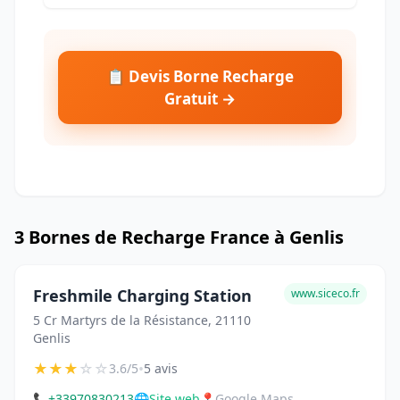
📋 Devis Borne Recharge
Gratuit →
3 Bornes de Recharge France à Genlis
Freshmile Charging Station
www.siceco.fr
5 Cr Martyrs de la Résistance, 21110
Genlis
★
★
★
☆
☆
•
3.6/5
5 avis
📞
+33970830213
🌐
Site web
📍
Google Maps