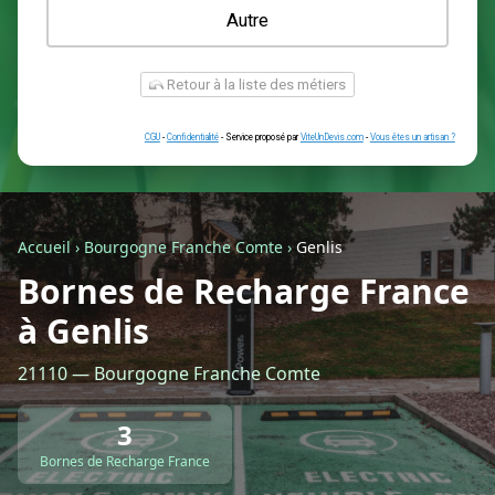
Une prise renforcée (type greenup)
Une simple prise
Je ne sais pas encore
Autre
Accueil
›
Bourgogne Franche Comte
›
Genlis
Bornes de Recharge France
à Genlis
Retour à la liste des métiers
21110 — Bourgogne Franche Comte
CGU
-
Confidentialité
- Service proposé par
ViteUnDevis.com
-
Vous êtes
3
Bornes de Recharge France