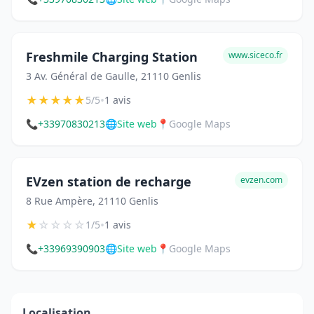
Freshmile Charging Station
www.siceco.fr
3 Av. Général de Gaulle, 21110 Genlis
★
★
★
★
★
•
5/5
1 avis
📞
+33970830213
🌐
Site web
📍
Google Maps
EVzen station de recharge
evzen.com
8 Rue Ampère, 21110 Genlis
★
☆
☆
☆
☆
•
1/5
1 avis
📞
+33969390903
🌐
Site web
📍
Google Maps
Localisation