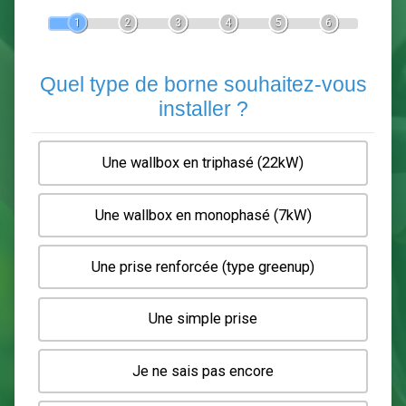
Devis Pose de borne de recha
En 5 minutes, demandez
3 devis comparatifs
electriciens
dans votre région.
Gratuit, sans pub et sans engagement.
1
2
3
4
5
6
Quel type de borne souhaitez-
installer ?
Une wallbox en triphasé (22kW)
Une wallbox en monophasé (7kW)