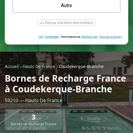
Une prise renforcée (type greenup)
Une simple prise
Je ne sais pas encore
Autre
Accueil
›
Hauts De France
›
Coudekerque-Branche
Bornes de Recharge France
à Coudekerque-Branche
Retour à la liste des métiers
59210 — Hauts De France
CGU
-
Confidentialité
- Service proposé par
ViteUnDevis.com
-
Vous êtes
3
Bornes de Recharge France