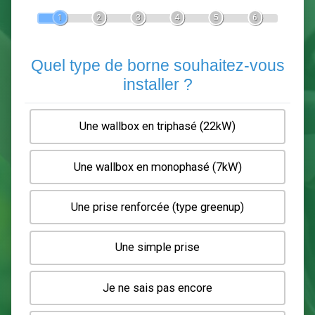
Devis Pose de borne de recha
En 5 minutes, demandez
3 devis comparatifs
electriciens
dans votre région.
Gratuit, sans pub et sans engagement.
1
2
3
4
5
6
Quel type de borne souhaitez-
installer ?
Une wallbox en triphasé (22kW)
Une wallbox en monophasé (7kW)