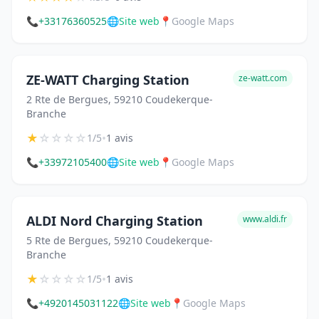
📞
+33176360525
🌐
Site web
📍
Google Maps
ZE-WATT Charging Station
ze-watt.com
2 Rte de Bergues, 59210 Coudekerque-
Branche
★
☆
☆
☆
☆
•
1/5
1 avis
📞
+33972105400
🌐
Site web
📍
Google Maps
ALDI Nord Charging Station
www.aldi.fr
5 Rte de Bergues, 59210 Coudekerque-
Branche
★
☆
☆
☆
☆
•
1/5
1 avis
📞
+4920145031122
🌐
Site web
📍
Google Maps