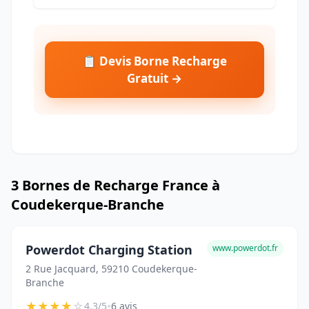
📋 Devis Borne Recharge
Gratuit →
3 Bornes de Recharge France à
Coudekerque-Branche
Powerdot Charging Station
www.powerdot.fr
2 Rue Jacquard, 59210 Coudekerque-
Branche
★
★
★
★
☆
•
4.3/5
6 avis