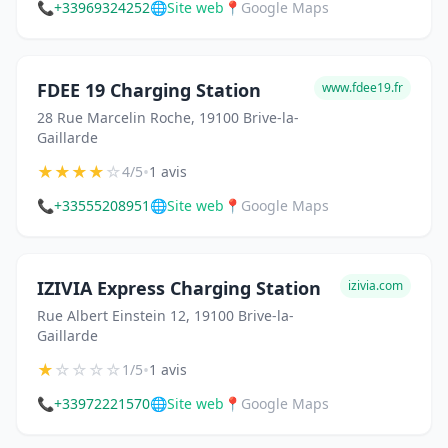
📞
+33969324252
🌐
Site web
📍
Google Maps
FDEE 19 Charging Station
www.fdee19.fr
28 Rue Marcelin Roche, 19100 Brive-la-
Gaillarde
★
★
★
★
☆
•
4/5
1 avis
📞
+33555208951
🌐
Site web
📍
Google Maps
IZIVIA Express Charging Station
izivia.com
Rue Albert Einstein 12, 19100 Brive-la-
Gaillarde
★
☆
☆
☆
☆
•
1/5
1 avis
📞
+33972221570
🌐
Site web
📍
Google Maps