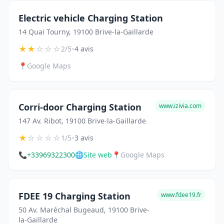
Electric vehicle Charging Station
14 Quai Tourny, 19100 Brive-la-Gaillarde
★
★
☆
☆
☆
•
2/5
4 avis
📍
Google Maps
Corri-door Charging Station
www.izivia.com
147 Av. Ribot, 19100 Brive-la-Gaillarde
★
☆
☆
☆
☆
•
1/5
3 avis
📞
+33969322300
🌐
Site web
📍
Google Maps
FDEE 19 Charging Station
www.fdee19.fr
50 Av. Maréchal Bugeaud, 19100 Brive-
la-Gaillarde