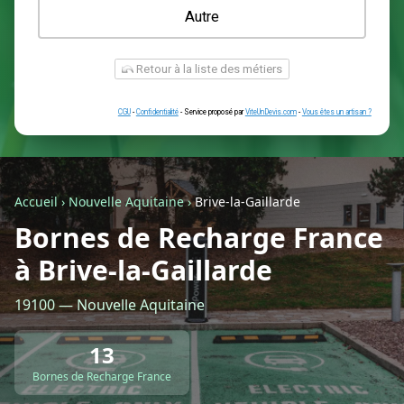
Une prise renforcée (type greenup)
Une simple prise
Je ne sais pas encore
Autre
Accueil
›
Nouvelle Aquitaine
›
Brive-la-Gaillarde
Bornes de Recharge France
à Brive-la-Gaillarde
Retour à la liste des métiers
19100 — Nouvelle Aquitaine
CGU
-
Confidentialité
- Service proposé par
ViteUnDevis.com
-
Vous êtes
13
Bornes de Recharge France