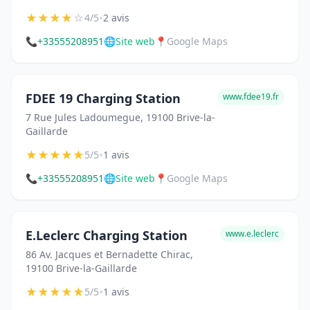
★
★
★
★
☆
•
4/5
2 avis
📞
+33555208951
🌐
Site web
📍
Google Maps
FDEE 19 Charging Station
www.fdee19.fr
7 Rue Jules Ladoumegue, 19100 Brive-la-
Gaillarde
★
★
★
★
★
•
5/5
1 avis
📞
+33555208951
🌐
Site web
📍
Google Maps
E.Leclerc Charging Station
www.e.leclerc
86 Av. Jacques et Bernadette Chirac,
19100 Brive-la-Gaillarde
★
★
★
★
★
•
5/5
1 avis