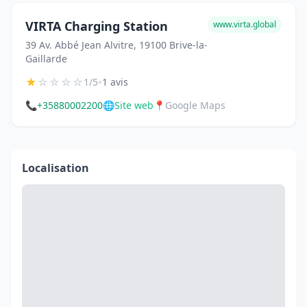
VIRTA Charging Station
www.virta.global
39 Av. Abbé Jean Alvitre, 19100 Brive-la-
Gaillarde
★
☆
☆
☆
☆
•
1/5
1 avis
📞
+35880002200
🌐
Site web
📍
Google Maps
Localisation