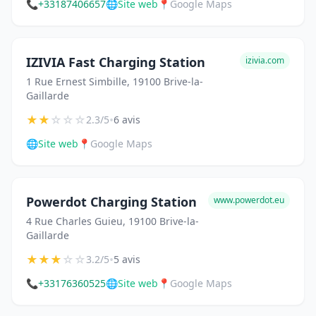
📞
+33187406657
🌐
Site web
📍
Google Maps
IZIVIA Fast Charging Station
izivia.com
1 Rue Ernest Simbille, 19100 Brive-la-
Gaillarde
★
★
☆
☆
☆
•
2.3/5
6 avis
🌐
Site web
📍
Google Maps
Powerdot Charging Station
www.powerdot.eu
4 Rue Charles Guieu, 19100 Brive-la-
Gaillarde
★
★
★
☆
☆
•
3.2/5
5 avis
📞
+33176360525
🌐
Site web
📍
Google Maps