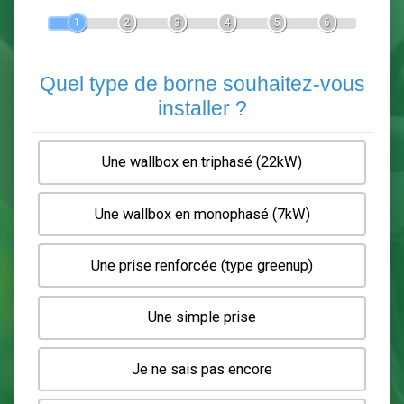
Devis Pose de borne de recha
En 5 minutes, demandez
3 devis comparatifs
electriciens
dans votre région.
Gratuit, sans pub et sans engagement.
1
2
3
4
5
6
Quel type de borne souhaitez-
installer ?
Une wallbox en triphasé (22kW)
Une wallbox en monophasé (7kW)