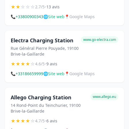
★
★
☆
☆
☆
•
2.7/5
13 avis
📞
+33800900343
🌐
Site web
📍
Google Maps
Electra Charging Station
www.go-electra.com
Rue Général Pierre Pouyade, 19100
Brive-la-Gaillarde
★
★
★
★
☆
•
4.6/5
9 avis
📞
+33186659999
🌐
Site web
📍
Google Maps
Allego Charging Station
www.allego.eu
14 Rond-Point du Teinchurier, 19100
Brive-la-Gaillarde
★
★
★
★
☆
•
4.7/5
6 avis