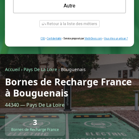
Une prise renforcée (type greenup)
Une simple prise
Je ne sais pas encore
Autre
Accueil
›
Pays De La Loire
›
Bouguenais
Bornes de Recharge France
à Bouguenais
Retour à la liste des métiers
44340 — Pays De La Loire
CGU
-
Confidentialité
- Service proposé par
ViteUnDevis.com
-
Vous êtes
3
Bornes de Recharge France