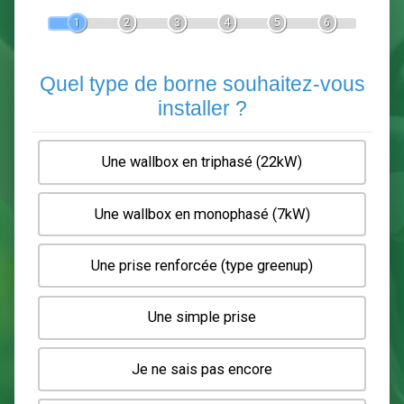
Devis Pose de borne de recha
En 5 minutes, demandez
3 devis comparatifs
electriciens
dans votre région.
Gratuit, sans pub et sans engagement.
1
2
3
4
5
6
Quel type de borne souhaitez-
installer ?
Une wallbox en triphasé (22kW)
Une wallbox en monophasé (7kW)