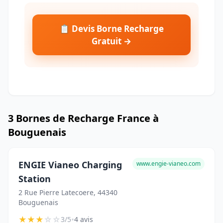
📋 Devis Borne Recharge
Gratuit →
3 Bornes de Recharge France à
Bouguenais
ENGIE Vianeo Charging
www.engie-vianeo.com
Station
2 Rue Pierre Latecoere, 44340
Bouguenais
★
★
★
☆
☆
•
3/5
4 avis