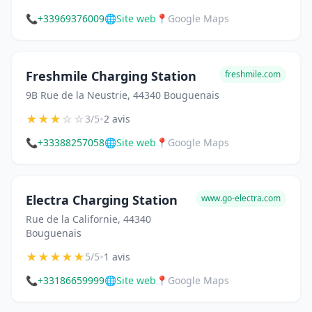
📞
+33969376009
🌐
Site web
📍
Google Maps
Freshmile Charging Station
freshmile.com
9B Rue de la Neustrie, 44340 Bouguenais
★
★
★
☆
☆
•
3/5
2 avis
📞
+33388257058
🌐
Site web
📍
Google Maps
Electra Charging Station
www.go-electra.com
Rue de la Californie, 44340
Bouguenais
★
★
★
★
★
•
5/5
1 avis
📞
+33186659999
🌐
Site web
📍
Google Maps