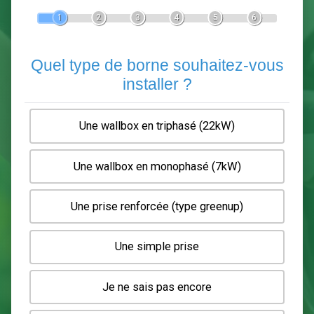
Devis Pose de borne de recha
En 5 minutes, demandez
3 devis comparatifs
electriciens
dans votre région.
Gratuit, sans pub et sans engagement.
1
2
3
4
5
6
Quel type de borne souhaitez-
installer ?
Une wallbox en triphasé (22kW)
Une wallbox en monophasé (7kW)