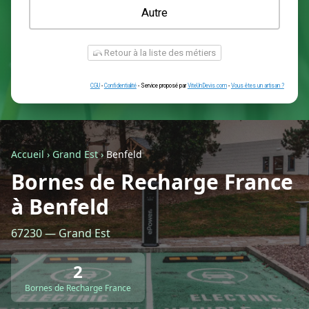
Une prise renforcée (type greenup)
Une simple prise
Je ne sais pas encore
Autre
Accueil
›
Grand Est
›
Benfeld
Bornes de Recharge France
à Benfeld
Retour à la liste des métiers
67230 — Grand Est
CGU
-
Confidentialité
- Service proposé par
ViteUnDevis.com
-
Vous êtes
2
Bornes de Recharge France