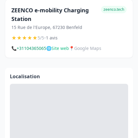
ZEENCO e-mobility Charging
zeenco.tech
Station
15 Rue de l'Europe, 67230 Benfeld
★
★
★
★
★
•
5/5
1 avis
📞
+31104365065
🌐
Site web
📍
Google Maps
Localisation