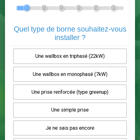
Devis Pose de borne de recha
En 5 minutes, demandez
3 devis comparatifs
electriciens
dans votre région.
Gratuit, sans pub et sans engagement.
1
2
3
4
5
6
Quel type de borne souhaitez-
installer ?
Une wallbox en triphasé (22kW)
Une wallbox en monophasé (7kW)