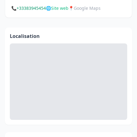
📞
+33383945454
🌐
Site web
📍
Google Maps
Localisation