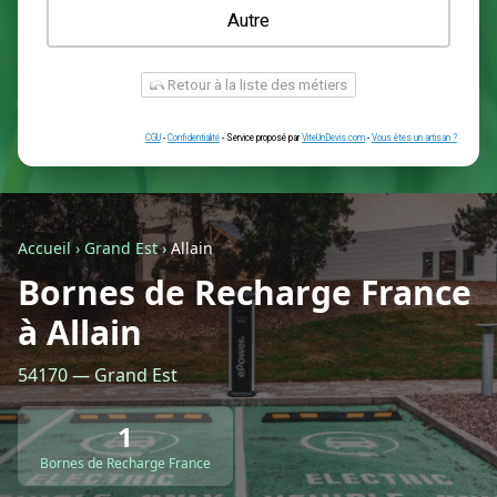
Une prise renforcée (type greenup)
Une simple prise
Je ne sais pas encore
Autre
Accueil
›
Grand Est
›
Allain
Bornes de Recharge France
à Allain
Retour à la liste des métiers
54170 — Grand Est
CGU
-
Confidentialité
- Service proposé par
ViteUnDevis.com
-
Vous êtes
1
Bornes de Recharge France